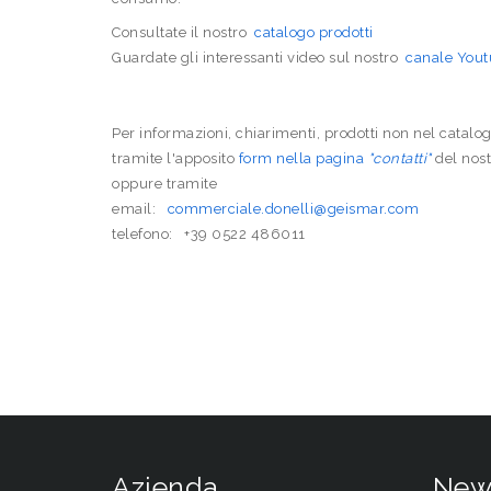
Consultate il nostro
catalogo prodotti
Guardate gli interessanti video sul nostro
canale You
Per informazioni, chiarimenti, prodotti non nel catalog
tramite l'apposito
form nella pagina
"contatti"
del nost
oppure tramite
email:
commerciale.donelli@geismar.com
telefono: +39 0522 486011
Azienda
New