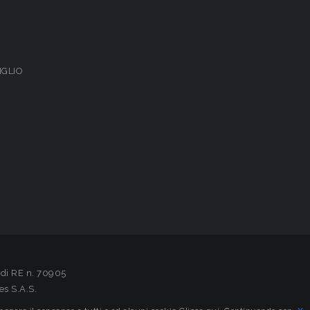
IGLIO
 di RE n. 70905
es S.A.S.