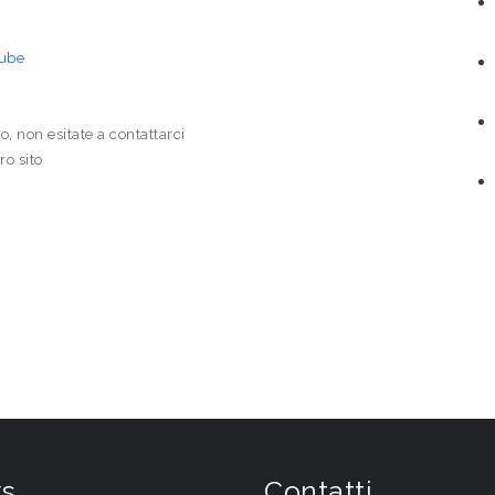
tube
o, non esitate a contattarci
ro sito
s
Contatti