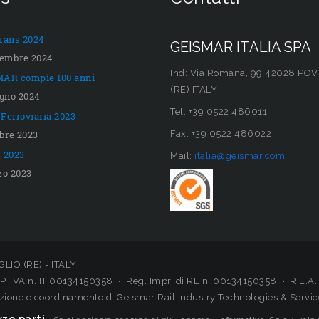
rans 2024
GEISMAR ITALIA SPA
tembre 2024
Ind: Via Romana, 99 42028 POV
AR compie 100 anni
(RE) ITALY
ugno 2024
Tel: +39 0522 486011
Ferroviaria 2023
obre 2023
Fax: +39 0522 486022
 2023
Mail:
italia@geismar.com
zo 2023
LIO (RE) - ITALY
P. IVA n. IT 00134150358 • Reg. Impr. di RE n. 00134150358 • R.E.A.
rezione e coordinamento di Geismar Rail Industry Technologies & Servic
ze parti.