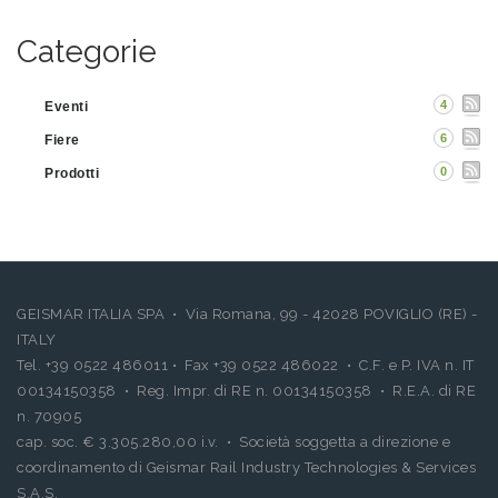
Categorie
4
Eventi
6
Fiere
0
Prodotti
GEISMAR ITALIA SPA • Via Romana, 99 - 42028 POVIGLIO (RE) -
ITALY
Tel. +39 0522 486011 • Fax +39 0522 486022 • C.F. e P. IVA n. IT
00134150358 • Reg. Impr. di RE n. 00134150358 • R.E.A. di RE
n. 70905
cap. soc. € 3.305.280,00 i.v. • Società soggetta a direzione e
coordinamento di Geismar Rail Industry Technologies & Services
S.A.S.